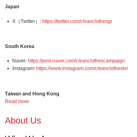
Japan
リ
ン
X（Twitter）:
https://twitter.com/cleanclothesjp
ク
集
South Korea
Naver:
https://post.naver.com/cleanclothescampaign
Instagram:
https://www.instagram.com/cleanclotheskr/
Taiwan and Hong Kong
Read more
about
快
點
About Us
追
蹤