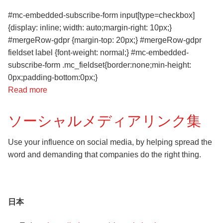
#mc-embedded-subscribe-form input[type=checkbox]
{display: inline; width: auto;margin-right: 10px;}
#mergeRow-gdpr {margin-top: 20px;} #mergeRow-gdpr
fieldset label {font-weight: normal;} #mc-embedded-
subscribe-form .mc_fieldset{border:none;min-height:
0px;padding-bottom:0px;}
Read more
about
ニ
ュ
ソーシャルメディアリンク集
ー
ス
Use your influence on social media, by helping spread the
レ
word and demanding that companies do the right thing.
タ
ー
を
日本
受
け