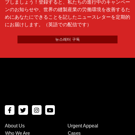
ブしましょう！登録すると、私たちの進行中のキャンペー
ンのお知らせや、世界の縫製産業の労働環境を改善するた
めにあなたにできることを記したニュースレターを定期的
にお届けします。（英語での配信です）
뉴스레터 구독
About Us
Urgent Appeal
Footer
Who We Are
Cases