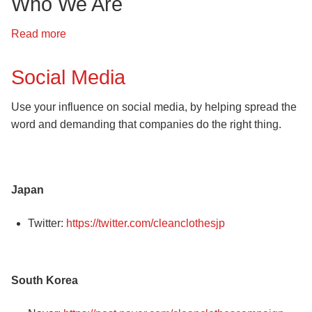
Who We Are
我
們
Read more
about
的
About
社
Us
Social Media
群
媒
Use your influence on social media, by helping spread the
體
word and demanding that companies do the right thing.
Japan
Twitter:
https://twitter.com/cleanclothesjp
South Korea