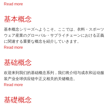
Read more
about
베
이
基本概念
식
콘
基本概念シリーズへようこそ。ここでは、衣料・スポーツ
셉
ウェア産業のグローバル・サプライチェーンにおける正義
트
に関連する重要な概念を紹介していきます。
Read more
about
基
本
基础概念
概
念
欢迎来到我们的基础概念系列，我们将介绍与成衣和运动服
装产业全球供应链中正义相关的关键概念。
Read more
about
基
础
基礎概念
概