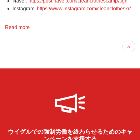
Naver:
https://post.naver.com/cleanclothescampaign
Instagram:
https://www.instagram.com/cleanclotheskr/
Read more
about
Social
Pagination
Media
Next 
››
ウイグルでの強制労働を終わらせるためのキャ
ンペーンを支援する